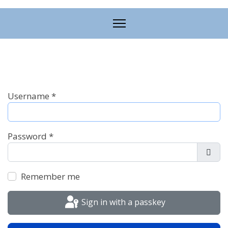
Username
*
Password
*
Show
Remember me
Sign in with a passkey